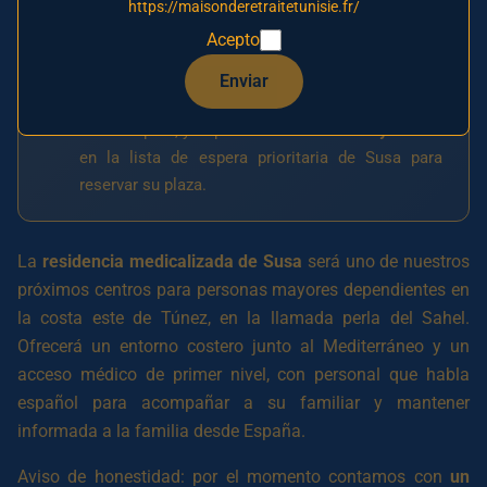
https://maisonderetraitetunisie.fr/
Esta residencia en Susa aún no ha abierto sus
Acepto
puertas: forma parte de nuestros proyectos en
desarrollo para 2026. Por ahora atendemos a las
Enviar
familias a través de nuestro centro asociado en
Túnez capital, ya operativo.
Inscríbase hoy mismo
en la lista de espera prioritaria de Susa para
reservar su plaza.
La
residencia medicalizada de Susa
será uno de nuestros
próximos centros para personas mayores dependientes en
la costa este de Túnez, en la llamada perla del Sahel.
Ofrecerá un entorno costero junto al Mediterráneo y un
acceso médico de primer nivel, con personal que habla
español para acompañar a su familiar y mantener
informada a la familia desde España.
Aviso de honestidad: por el momento contamos con
un