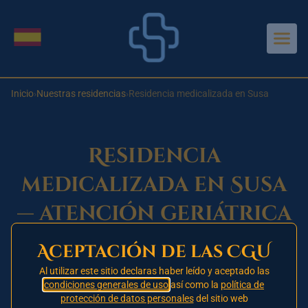
Aller au contenu principal
Cambiar idioma
Inicio
›
Nuestras residencias
›
Residencia medicalizada en Susa
Residencia
medicalizada en Susa
— atención geriátrica
junto al mar
Aceptación de las CGU
Al utilizar este sitio declaras haber leído y aceptado las
condiciones generales de uso
así como la
política de
Apertura prevista — 2026
protección de datos personales
del sitio web
🚧