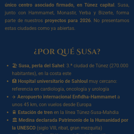
único centro asociado firmado, en Túnez capital
. Susa,
junto con Hammamet, Monastir, Yerba y Bizerte, forma
parte de nuestros
proyectos para 2026
. No presentamos
estas ciudades como ya abiertas.
¿Por qué Susa?
🏖️
Susa, perla del Sahel
: 3.ª ciudad de Túnez (270.000
habitantes), en la costa este
🏥
Hospital universitario de Sahloul
muy cercano:
referencia en cardiología, oncología y urología
✈️
Aeropuerto internacional Enfidha-Hammamet
a
unos 45 km, con vuelos desde Europa
🚆
Estación de tren
en la línea Túnez-Susa-Mahdia
🏛️
Medina declarada Patrimonio de la Humanidad por
la UNESCO
(siglo VIII, ribat, gran mezquita)