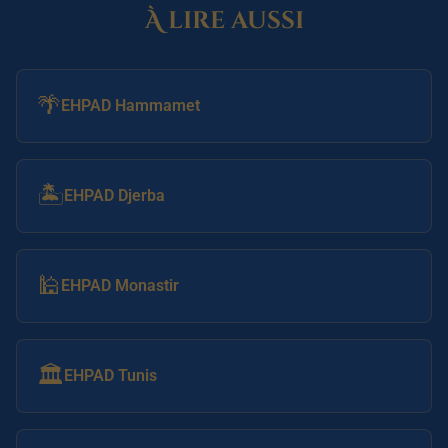
À lire aussi
🌴
EHPAD Hammamet
🏝️
EHPAD Djerba
🕌
EHPAD Monastir
🏛️
EHPAD Tunis