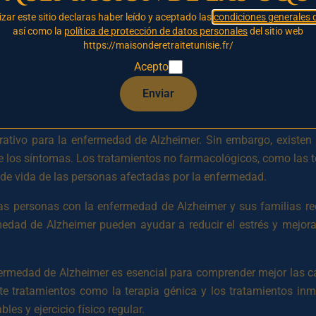
n problemas de memoria a corto plazo, como el olvido de no
lizar este sitio declaras haber leído y aceptado las
condiciones generales 
de razonamiento, toma de decisiones y comunicación de la
así como la
política de protección de datos personales
del sitio web
epresión.
https://maisonderetraitetunisie.fr/
Acepto
er aún no se comprenden del todo, pero se admite ampliamente
iesgo habituales incluyen la edad, el sexo femenino, la hiperten
Enviar
urativo para la enfermedad de Alzheimer. Sin embargo, existe
e los síntomas. Los tratamientos no farmacológicos, como las t
 de vida de las personas afectadas por la enfermedad.
as personas con la enfermedad de Alzheimer y sus familias r
dad de Alzheimer pueden ayudar a reducir el estrés y mejora
nfermedad de Alzheimer es esencial para comprender mejor las 
nte tratamientos como la terapia génica y los tratamientos in
s y ejercicio físico regular.