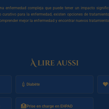
na enfermedad compleja que puede tener un impacto significa
curativo para la enfermedad, existen opciones de tratamiento 
 comprender mejor la enfermedad y encontrar nuevos tratamiento
À lire aussi
💉
❤️
Diabète
🏥
s
Prise en charge en EHPAD