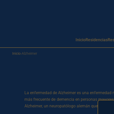
Aller au contenu principal
Inicio
Residencias
Res
Inicio
›
Alzheimer
La enfermedad de Alzheimer es una enfermedad ne
más frecuente de demencia en personas mayores 
Alzheimer, un neuropatólogo alemán que identific