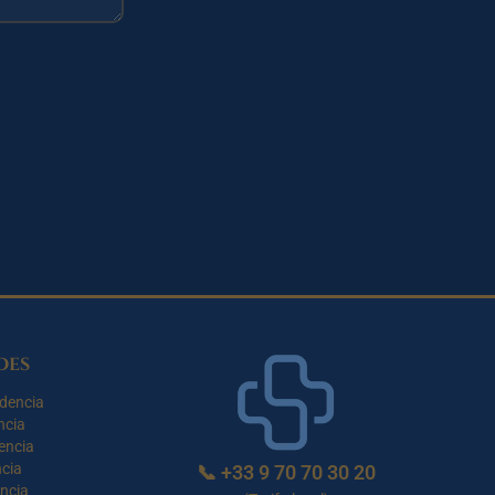
des
dencia
ncia
encia
cia
📞
+33 9 70 70 30 20
ncia