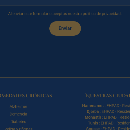
Al enviar este formulario aceptas nuestra política de privacidad.
Enviar
rmedades crónicas
Nuestras ciuda
Hammamet
:
EHPAD
·
Resi
Alzheimer
Djerba
:
EHPAD
·
Reside
Demencia
Monastir
:
EHPAD
·
Resid
Diabetes
Tunis
:
EHPAD
·
Residen
Sousse
:
EHPAD
·
Reside
Vejiga y riñones