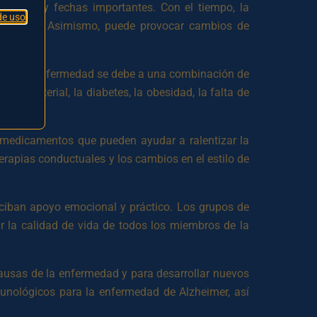
mbres y fechas importantes. Con el tiempo, la
de uso
 persona. Asimismo, puede provocar cambios de
 que la enfermedad se debe a una combinación de
sión arterial, la diabetes, la obesidad, la falta de
n medicamentos que pueden ayudar a ralentizar la
erapias conductuales y los cambios en el estilo de
eciban apoyo emocional y práctico. Los grupos de
r la calidad de vida de todos los miembros de la
causas de la enfermedad y para desarrollar nuevos
munológicos para la enfermedad de Alzheimer, así