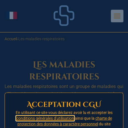
Aller au contenu principal
Changer de langue
Accueil
›
Les maladies respiratoires
Les maladies
respiratoires
Les maladies respiratoires sont un groupe de maladies qui
affectent les voies respiratoires et les poumons, entraînant
souvent des difficultés à respirer et des problèmes de
Acceptation CGU
fonction pulmonaire. Les maladies respiratoires peuvent
En utilisant ce site vous déclarez avoir lu et accepter les
être causées par des infections, des allergènes, des
conditions générales d'utilisation
ainsi que la
charte de
irritants, des anomalies congénitales ou des troubles auto-
protection des données à caractère personnel
du site