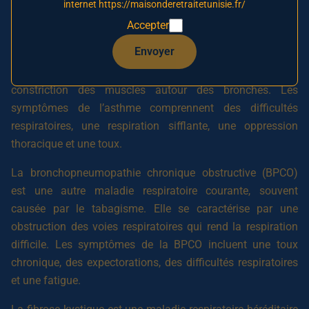
internet https://maisonderetraitetunisie.fr/
immuns.
Accepter
L’asthme est l’une des maladies respiratoires les plus
Envoyer
courantes. Elle est causée par l’inflammation des voies
respiratoires, ce qui provoque des spasmes et une
constriction des muscles autour des bronches. Les
symptômes de l’asthme comprennent des difficultés
respiratoires, une respiration sifflante, une oppression
thoracique et une toux.
La bronchopneumopathie chronique obstructive (BPCO)
est une autre maladie respiratoire courante, souvent
causée par le tabagisme. Elle se caractérise par une
obstruction des voies respiratoires qui rend la respiration
difficile. Les symptômes de la BPCO incluent une toux
chronique, des expectorations, des difficultés respiratoires
et une fatigue.