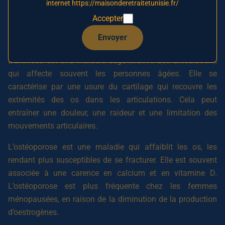
internet https://maisonderetraitetunisie.fr/
Les principales maladies ostéo-articulaires comprennent
Accepter
l’arthrose, l’ostéoporose, la polyarthrite rhumatoïde, la
Envoyer
spondylarthrite ankylosante et la goutte.
L’arthrose est une maladie dégénérative des articulations
qui affecte souvent les personnes âgées. Elle se
caractérise par une usure du cartilage qui recouvre les
extrémités des os dans les articulations. Cela peut
entraîner une douleur, une raideur et une limitation des
mouvements articulaires.
L’ostéoporose est une maladie qui affaiblit les os, les
rendant plus susceptibles de se fracturer. Elle est souvent
associée à une carence en calcium et en vitamine D.
L’ostéoporose est plus fréquente chez les femmes
ménopausées, en raison de la diminution de la production
d’oestrogènes.