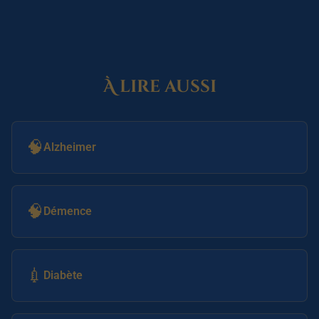
À lire aussi
🧠
Alzheimer
🧠
Démence
💉
Diabète