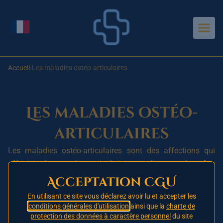
Aller au contenu principal
Changer de langue
Accueil
›
Les maladies ostéo-articulaires
Les maladies ostéo-
articulaires
Les maladies ostéo-articulaires sont des affections qui
affectent les os, les articulations et les muscles. Ces
maladies peuvent être aiguës ou chroniques et peuvent
Acceptation CGU
affecter les personnes de tous âges et de tous milieux de
En utilisant ce site vous déclarez avoir lu et accepter les
vie. Elles sont parmi les principales causes de douleur et
conditions générales d'utilisation
ainsi que la
charte de
d’invalidité dans le monde.
protection des données à caractère personnel
du site