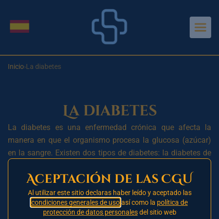
Aller au contenu principal
Cambiar idioma
Inicio
›
La diabetes
La diabetes
La diabetes es una enfermedad crónica que afecta la
manera en que el organismo procesa la glucosa (azúcar)
en la sangre. Existen dos tipos de diabetes: la diabetes de
tipo 1 y la diabetes de tipo 2.
Aceptación de las CGU
La diabetes de tipo 1 está causada por una respuesta
Al utilizar este sitio declaras haber leído y aceptado las
autoinmune en la que el sistema inmunitario ataca y
condiciones generales de uso
así como la
política de
destruye las células beta del páncreas que producen
protección de datos personales
del sitio web