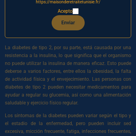
https://maisonderetraitetunisie.fr/
insulina. La insulina es una hormona necesaria para
Acepto
transportar la glucosa desde la sangre hacia las células
para que puedan utilizarla como fuente de energía. Las
Enviar
personas con diabetes de tipo 1 necesitan inyecciones de
insulina para regular su glucemia.
La diabetes de tipo 2, por su parte, está causada por una
resistencia a la insulina, lo que significa que el organismo
no puede utilizar la insulina de manera eficaz. Esto puede
deberse a varios factores, entre ellos la obesidad, la falta
de actividad física y el envejecimiento. Las personas con
diabetes de tipo 2 pueden necesitar medicamentos para
ayudar a regular su glucemia, así como una alimentación
saludable y ejercicio físico regular.
Los síntomas de la diabetes pueden variar según el tipo y
el estadio de la enfermedad, pero pueden incluir sed
excesiva, micción frecuente, fatiga, infecciones frecuentes,