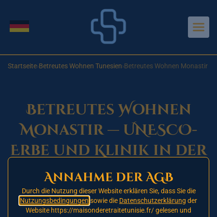
Aller au contenu principal
Sprache wechseln
Startseite
›
Betreutes Wohnen Tunesien
›
Betreutes Wohnen Monastir
Betreutes Wohnen
Monastir — UNESCO-
Erbe und Klinik in der
Nähe
Annahme der AGB
Durch die Nutzung dieser Website erklären Sie, dass Sie die
Nutzungsbedingungen
sowie die
Datenschutzerklärung
der
Eröffnung 2026 — in Planung
Website https://maisonderetraitetunisie.fr/ gelesen und
🚧