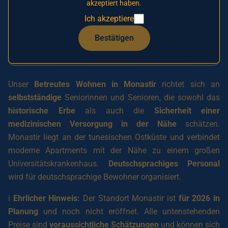
akzeptiert haben.
Diese Einrichtung ist noch nicht eröffnet.
Lassen
Ich akzeptiere
Sie sich noch heute
auf unserer Vorrangliste
vormerken, um Ihren Platz zu reservieren und
Bestätigen
einen Vorzugspreis zu erhalten.
Unser
Betreutes Wohnen in Monastir
richtet sich an
selbstständige
Seniorinnen und Senioren, die sowohl das
historische Erbe
als auch die
Sicherheit einer
medizinischen Versorgung in der Nähe
schätzen.
Monastir liegt an der tunesischen Ostküste und verbindet
moderne Apartments mit der Nähe zu einem großen
Universitätskrankenhaus.
Deutschsprachiges Personal
wird für deutschsprachige Bewohner organisiert.
ℹ️
Ehrlicher Hinweis:
Der Standort Monastir ist
für 2026 in
Planung
und noch nicht eröffnet. Alle untenstehenden
Preise sind
voraussichtliche Schätzungen
und können sich