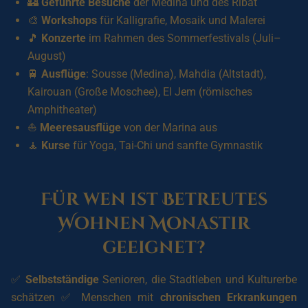
🏰
Geführte Besuche
der Medina und des Ribat
🎨
Workshops
für Kalligrafie, Mosaik und Malerei
🎵
Konzerte
im Rahmen des Sommerfestivals (Juli–
August)
🚆
Ausflüge
: Sousse (Medina), Mahdia (Altstadt),
Kairouan (Große Moschee), El Jem (römisches
Amphitheater)
⛵
Meeresausflüge
von der Marina aus
🧘
Kurse
für Yoga, Tai-Chi und sanfte Gymnastik
Für wen ist Betreutes
Wohnen Monastir
geeignet?
✅
Selbstständige
Senioren, die Stadtleben und Kulturerbe
schätzen ✅ Menschen mit
chronischen Erkrankungen