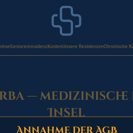
eime
Seniorenresidenz
Kosten
Unsere Residenzen
Chronische K
rba — medizinische
Insel
Annahme der AGB