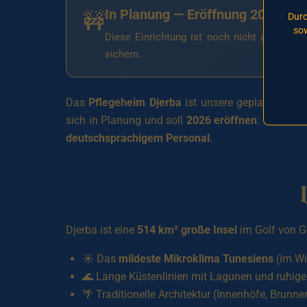
In Planung — Eröffnung 2026
🚧
Durc
sow
Diese Einrichtung ist noch nicht geöffnet.
sichern.
Das
Pflegeheim Djerba
ist unsere geplante medi
sich in Planung und soll
2026 eröffnen
: Es ist a
deutschsprachigem Personal
.
Djerba ist eine
514 km² große Insel
im Golf von G
☀️ Das
mildeste Mikroklima Tunesiens
(im Wi
🌊 Lange Küstenlinien mit Lagunen und ruhig
🌴 Traditionelle Architektur (Innenhöfe, Brunn