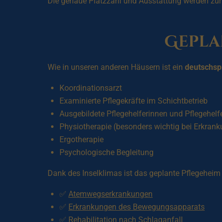
Die genaue Platzzahl und Ausstattung werden zur 
Gepla
Wie in unseren anderen Häusern ist ein
deutschsp
Koordinationsarzt
Examinierte Pflegekräfte im Schichtbetrieb
Ausgebildete Pflegehelferinnen und Pflegehelf
Physiotherapie (besonders wichtig bei Erkra
Ergotherapie
Psychologische Begleitung
Dank des Inselklimas ist das geplante Pflegeheim
✅
Atemwegserkrankungen
✅
Erkrankungen des Bewegungsapparats
✅ Rehabilitation nach
Schlaganfall