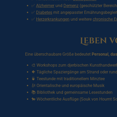
✅
Alzheimer
und
Demenz
(geschützter Bereich
✅
Diabetes
mit angepasster Ernährungsbeglei
✅
Herzerkrankungen
und weitere
chronische E
Leben 
Eine überschaubare Größe bedeutet
Personal, da
🎨 Workshops zum djerbischen Kunsthandwerk 
🐠 Tägliche Spaziergänge am Strand oder run
🍵 Teestunde mit traditionellem Minztee
🎻 Orientalische und europäische Musik
📚 Bibliothek und gemeinsame Lesestunden
🐎 Wöchentliche Ausflüge (Souk von Houmt Souk