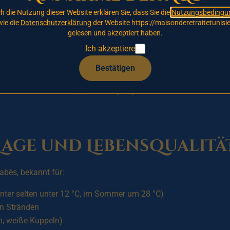
h die Nutzung dieser Website erklären Sie, dass Sie die
Nutzungsbedingu
ie die
Datenschutzerklärung
der Website https://maisonderetraitetunisie
Tragen Sie sich noch heute
auf unserer Vorrangliste ein, um Ihr
gelesen und akzeptiert haben.
Ich akzeptiere
Bestätigen
zinische Einrichtung auf der
mildesten Insel Tunesiens
, im ä
uf eine familiäre Atmosphäre ausgelegt und verbindet medizinis
Lage und Lebensqualitä
abès, bekannt für:
nter selten unter 12 °C, im Sommer um 28 °C)
en Stränden
en, weiße Kuppeln)