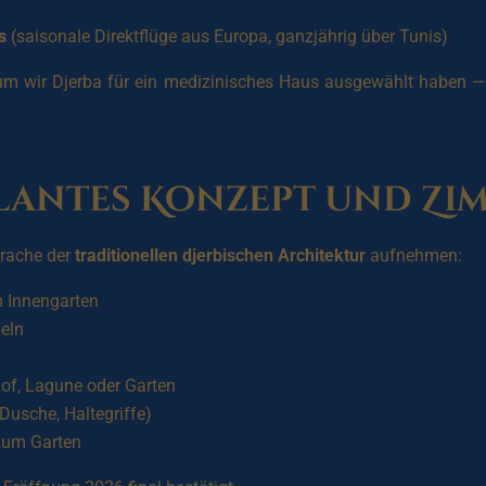
s
(saisonale Direktflüge aus Europa, ganzjährig über Tunis)
warum wir Djerba für ein medizinisches Haus ausgewählt haben
lantes Konzept und Zi
prache der
traditionellen djerbischen Architektur
aufnehmen:
m Innengarten
peln
hof, Lagune oder Garten
usche, Haltegriffe)
zum Garten