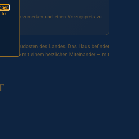
ngen
.fr/
en Platz vorzumerken und einen Vorzugspreis zu
ußersten Südosten des Landes. Das Haus befindet
che Pflege mit einem herzlichen Miteinander — mit
t