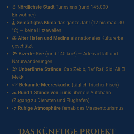
⚓
Nördlichste Stadt
Tunesiens (rund 145.000
Einwohner)
🌡️
Gemäßigtes Klima
das ganze Jahr (12 bis max. 30
°C) — keine Hitzewellen
🐚
Alter Hafen und Medina
als nationales Kulturerbe
geschützt
🏞️
Bizerte-See
(rund 140 km²) — Artenvielfalt und
Naturwanderungen
🏖️
Unberührte Strände
: Cap Zebib, Raf Raf, Sidi Ali El
Mekki
🐟
Bekannte Meeresküche
(täglich frischer Fisch)
🚗
Rund 1 Stunde von Tunis
über die Autobahn
(Zugang zu Diensten und Flughafen)
🌿
Ruhige Atmosphäre
fernab des Massentourismus
Das künftige Projekt