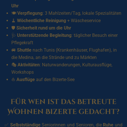
Uhr
🍽️
Verpflegung
: 3 Mahlzeiten/Tag, lokale Spezialitäten
🧹
Wöchentliche Reinigung
+ Wäscheservice
🛡️
Sicherheit rund um die Uhr
🩺
Unterstützende Begleitung
: täglicher Besuch einer
Pflegekraft
🚐
Shuttle
nach Tunis (Krankenhäuser, Flughafen), in
die Medina, an die Strände und zu Märkten
🎭
Aktivitäten
: Naturwanderungen, Kulturausflüge,
Workshops
⛵
Ausflüge
auf den Bizerte-See
Für wen ist das Betreute
Wohnen Bizerte gedacht?
✅
Selbstständige
Seniorinnen und Senioren, die
Ruhe
und