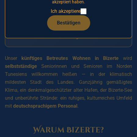
akzeptiert haben.
Diese Einrichtung ist noch nicht geöffnet.
Lassen
Ich akzeptiere
Sie sich noch heute
auf unsere Vorrangliste
setzen, um Ihre Wohnung vorzumerken und einen
Bestätigen
Vorzugspreis zu erhalten. Alle Preisangaben sind
voraussichtliche Schätzungen.
Unser
künftiges Betreutes Wohnen in Bizerte
wird
selbstständige
Seniorinnen und Senioren im Norden
Tunesiens willkommen heißen — in der klimatisch
mildesten Stadt des Landes. Ganzjährig gemäßigtes
Klima, ein denkmalgeschützter alter Hafen, der Bizerte-See
und unberührte Strände: ein ruhiges, kulturreiches Umfeld
mit
deutschsprachigem Personal
.
Warum Bizerte?