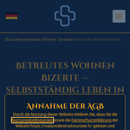
Aller au contenu principal
Sprache wechseln
Startseite
›
Betreutes Wohnen Tunesien
›
Betreutes Wohnen Bizerte
Betreutes Wohnen
Bizerte —
selbstständig leben in
Nordtunesien
Annahme der AGB
Durch die Nutzung dieser Website erklären Sie, dass Sie die
Nutzungsbedingungen
sowie die
Datenschutzerklärung
der
In Planung — Eröffnung 2026
Website https://maisonderetraitetunisie.fr/ gelesen und
🚧