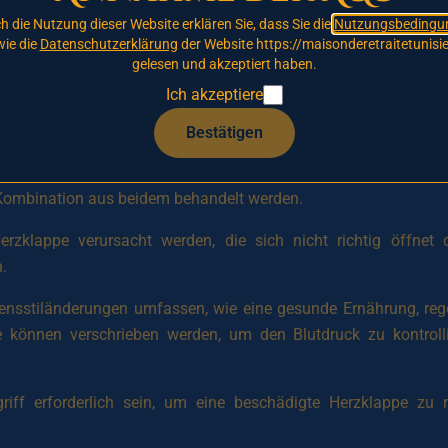
ten Formen von Herzerkrankungen. Sie tritt auf, wenn die Koron
h die Nutzung dieser Website erklären Sie, dass Sie die
Nutzungsbedingu
 und Cholesterin verengt oder verstopft werden. Dies kann zu B
ie die
Datenschutzerklärung
der Website https://maisonderetraitetunisie
gelesen und akzeptiert haben.
Ich akzeptiere
 in der Lage ist, ausreichend Blut zu pumpen, um den Bedarf
Schwellungen der Füße und Knöchel sowie einem erhöhten Herzr
Bestätigen
e die Arterien schädigen und das Risiko von Herzerkrankunge
Kombination aus beidem behandelt werden.
zklappe verursacht werden, die sich nicht richtig öffnet 
.
nsstiländerungen umfassen, wie eine gesunde Ernährung, re
können verschrieben werden, um den Blutdruck zu kontrollie
griff erforderlich sein, um eine beschädigte Herzklappe zu 