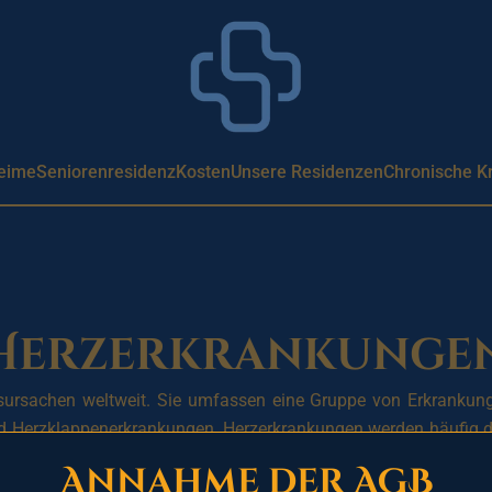
eime
Seniorenresidenz
Kosten
Unsere Residenzen
Chronische K
Herzerkrankunge
ursachen weltweit. Sie umfassen eine Gruppe von Erkrankunge
und Herzklappenerkrankungen. Herzerkrankungen werden häufig d
er Alkoholkonsum, Rauchen, Bewegungsmangel und Stress.
Annahme der AGB