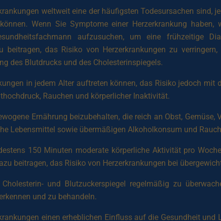
ankungen weltweit eine der häufigsten Todesursachen sind, j
 können. Wenn Sie Symptome einer Herzerkrankung haben, w
 Gesundheitsfachmann aufzusuchen, um eine frühzeitige D
eitragen, das Risiko von Herzerkrankungen zu verringern, 
g des Blutdrucks und des Cholesterinspiegels.
nkungen in jedem Alter auftreten können, das Risiko jedoch mit
uthochdruck, Rauchen und körperlicher Inaktivität.
ewogene Ernährung beizubehalten, die reich an Obst, Gemüse,
rreiche Lebensmittel sowie übermäßigen Alkoholkonsum und Rauc
destens 150 Minuten moderate körperliche Aktivität pro Woc
zu beitragen, das Risiko von Herzerkrankungen bei übergewichti
en Cholesterin- und Blutzuckerspiegel regelmäßig zu überwa
 erkennen und zu behandeln.
ankungen einen erheblichen Einfluss auf die Gesundheit und 