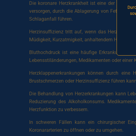
Die koronare Herzkrankheit ist eine der häufigs
Durc
versorgen, durch die Ablagerung von Fettplaques
sow
Schlaganfall führen.
Herzinsuffizienz tritt auf, wenn das Herz nicht
Müdigkeit, Kurzatmigkeit, anhaltendem Husten, 
Bluthochdruck ist eine häufige Erkrankung, di
Lebensstiländerungen, Medikamenten oder einer 
Herzklappenerkrankungen können durch eine Her
Brustschmerzen oder Herzinsuffizienz führen kann
Die Behandlung von Herzerkrankungen kann Lebe
Reduzierung des Alkoholkonsums. Medikamente 
Herzfunktion zu verbessern.
In schweren Fällen kann ein chirurgischer Ein
Koronararterien zu öffnen oder zu umgehen.