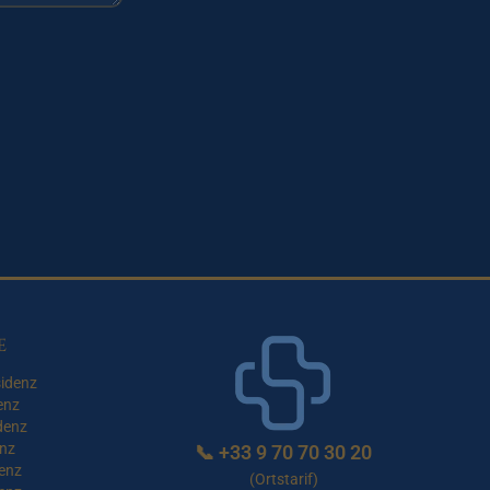
e
idenz
enz
denz
nz
📞
+33 9 70 70 30 20
enz
(Ortstarif)