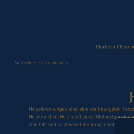
Aller au contenu principal
Startseite
Pflegeh
Startseite
›
Herzerkrankungen
Herzerkrankungen sind eine der häufigsten Todes
Herzkrankheit, Herzinsuffizienz, Bluthochdruck 
eine fett- und salzreiche Ernährung, übermäßig