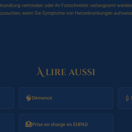
Behandlung vermieden oder ihr Fortschreiten verlangsamt werden
aufzusuchen, wenn Sie Symptome von Herzerkrankungen aufwei
À lire aussi
🧠
💉
Démence
🏥
s
Prise en charge en EHPAD