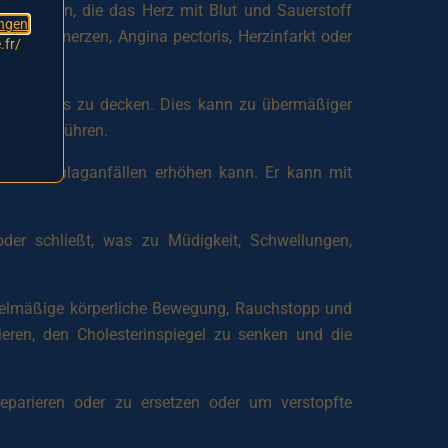
ararterien, die das Herz mit Blut und Sauerstoff
ngen
rustschmerzen, Angina pectoris, Herzinfarkt oder
.fr/
 des Körpers zu decken. Dies kann zu übermäßiger
hythmus führen.
n und Schlaganfällen erhöhen kann. Er kann mit
oder schließt, was zu Müdigkeit, Schwellungen,
gelmäßige körperliche Bewegung, Rauchstopp und
ren, den Cholesterinspiegel zu senken und die
reparieren oder zu ersetzen oder um verstopfte