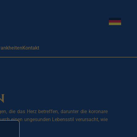
Sprache w
rankheiten
Kontakt
n
n, die das Herz betreffen, darunter die koronare
urch einen ungesunden Lebensstil verursacht, wie