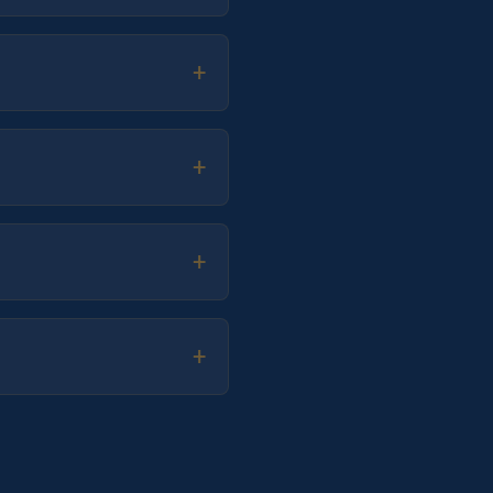
+
+
+
+