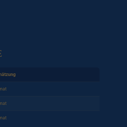
e
hätzung
nat
nat
nat