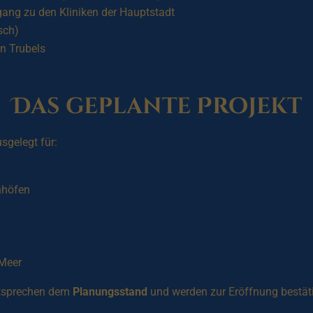
ang zu den Kliniken der Hauptstadt
sch)
en Trubels
Das geplante Projekt
sgelegt für:
enhöfen
 Meer
ntsprechen dem
Planungsstand
und werden zur Eröffnung bestäti