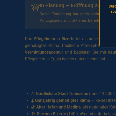
In Planung — Eröffnung 2026
🚧
Durc
sow
Diese Einrichtung hat noch nicht eröffne
Vorzugspreis zu profitieren. Bereits verfügb
Das
Pflegeheim in Bizerte
ist als unser
zukünft
gemäßigtes Klima, friedliche Atmosphäre und e
Vermittlungsagentur
und begleiten Sie mit
deu
Pflegeheim in
Tunis
bereits unterzeichnet ist.
⚓
Nördlichste Stadt Tunesiens
(rund 145.000
🌡️
Ganzjährig gemäßigtes Klima
— keine Hitze
🐚
Alter Hafen und Medina
, als nationales Ku
🏞️
See von Bizerte
(140 km²) und naturbelass