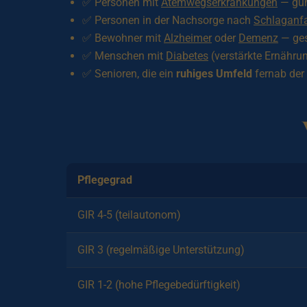
✅ Personen mit
Atemwegserkrankungen
— gün
✅ Personen in der Nachsorge nach
Schlaganfa
✅ Bewohner mit
Alzheimer
oder
Demenz
— ges
✅ Menschen mit
Diabetes
(verstärkte Ernähru
✅ Senioren, die ein
ruhiges Umfeld
fernab der
Pflegegrad
GIR 4-5 (teilautonom)
GIR 3 (regelmäßige Unterstützung)
GIR 1-2 (hohe Pflegebedürftigkeit)