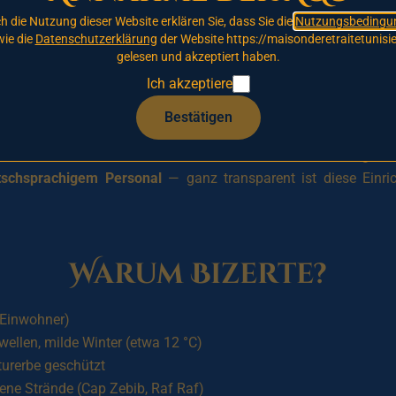
h die Nutzung dieser Website erklären Sie, dass Sie die
Nutzungsbedingu
ie die
Datenschutzerklärung
der Website https://maisonderetraitetunisie
t.
Tragen Sie sich noch heute
in unsere prioritäre Warteliste ei
gelesen und akzeptiert haben.
ar: unser
Partner-Pflegeheim in Tunis
.
Ich akzeptiere
Bestätigen
iges medizinisches Pflegeheim
im Norden Tunesiens geplant, i
in bemerkenswertes Kulturerbe: Bizerte bietet einen ruhigen
tschsprachigem Personal
— ganz transparent ist diese Einr
Warum Bizerte?
 Einwohner)
wellen, milde Winter (etwa 12 °C)
lturerbe geschützt
ene Strände (Cap Zebib, Raf Raf)