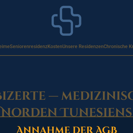
eime
Seniorenresidenz
Kosten
Unsere Residenzen
Chronische K
izerte — medizinis
Norden Tunesiens
Annahme der AGB