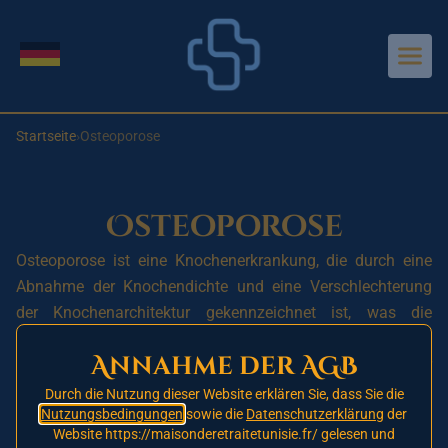
Aller au contenu principal
Sprache wechseln
Startseite
›
Osteoporose
Osteoporose
Osteoporose ist eine Knochenerkrankung, die durch eine
Abnahme der Knochendichte und eine Verschlechterung
der Knochenarchitektur gekennzeichnet ist, was die
Knochen brüchiger und anfälliger für Frakturen macht.
Annahme der AGB
Diese Erkrankung betrifft hauptsächlich Frauen nach der
Menopause, kann jedoch auch Männer und jüngere Frauen
Durch die Nutzung dieser Website erklären Sie, dass Sie die
Nutzungsbedingungen
sowie die
Datenschutzerklärung
der
betreffen.
Website https://maisonderetraitetunisie.fr/ gelesen und