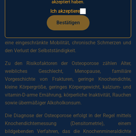
akzeptiert haben.
Der Knochenschwund verläuft in der Regel still und ohne
Ich akzeptiere
erkennbare Symptome, bis ein Knochenbruch auftritt.
Osteoporose-bedingte Frakturen können an der Hüfte, der
Bestätigen
Wirbelsäule und dem Handgelenk auftreten und erhebliche
Auswirkungen auf die Lebensqualität haben, insbesondere
eine eingeschränkte Mobilität, chronische Schmerzen und
den Verlust der Selbstständigkeit.
Zu den Risikofaktoren der Osteoporose zählen Alter,
weibliches Geschlecht, Menopause, familiäre
Vorgeschichte von Frakturen, geringe Knochendichte,
kleine Körpergröße, geringes Körpergewicht, kalzium- und
vitamin-D-arme Ernährung, körperliche Inaktivität, Rauchen
sowie übermäßiger Alkoholkonsum.
Die Diagnose der Osteoporose erfolgt in der Regel mittels
Knochendichtemessung (Densitometrie), einem
bildgebenden Verfahren, das die Knochenmineraldichte