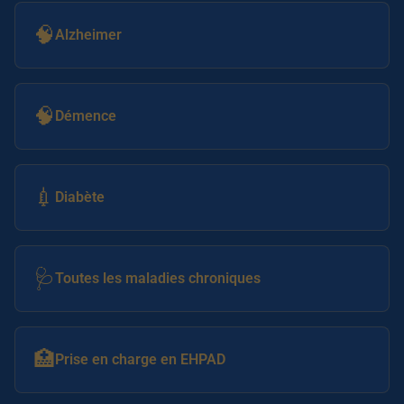
🧠
Alzheimer
🧠
Démence
💉
Diabète
🩺
Toutes les maladies chroniques
🏥
Prise en charge en EHPAD