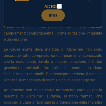
La malattia di Alzheimer inizia generalmente con problemi
Accetto
di memoria a breve termine, come dimenticare nomi e date
importanti. Con il tempo, la malattia colpisce anche le
Invia
capacità di ragionamento, di presa di decisioni e di
comunicazione di una persona. Può inoltre causare
cambiamenti comportamentali, come agitazione, irritabilità
e depressione.
Le cause esatte della malattia di Alzheimer non sono
ancora del tutto comprese, ma è ampiamente riconosciuto
che la malattia sia dovuta a una combinazione di fattori
genetici e ambientali. I fattori di rischio comuni includono
l’età, il sesso femminile, l’ipertensione arteriosa, il diabete,
l’obesità, la mancanza di esercizio fisico e il tabagismo.
Attualmente non esiste alcun trattamento curativo per la
malattia di Alzheimer. Tuttavia, esistono farmaci che
possono aiutare a rallentare la progressione della malattia