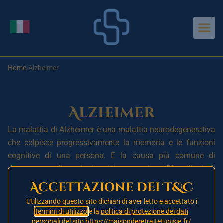
Aller au contenu principal
Cambia lingua
Home
›
Alzheimer
Alzheimer
La malattia di Alzheimer è una malattia neurodegenerativa
che colpisce progressivamente la memoria e le funzioni
cognitive di una persona. È la causa più comune di
demenza negli anziani e interessa circa 50 milioni di
persone nel mondo. La malattia prende il nome da Alois
Accettazione dei T&C
Alzheimer, un neuropatologo tedesco che ha identificato i
Utilizzando questo sito dichiari di aver letto e accettato i
primi casi della malattia nel 1906.
termini di utilizzo
e la
politica di protezione dei dati
personali
del sito https://maisonderetraitetunisie.fr/