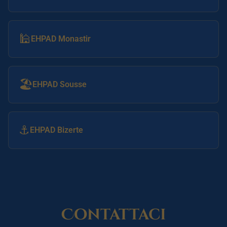
🕌
EHPAD Monastir
🏖️
EHPAD Sousse
⚓
EHPAD Bizerte
Contattaci