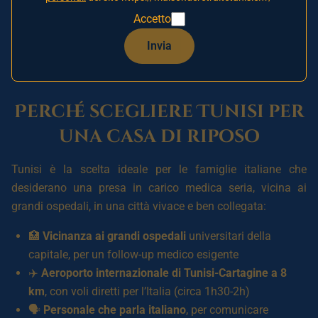
con
assistenza infermieristica 24 ore su 24
e
personale
Accetto
che parla italiano
. Una soluzione fino al
40-60% più
economica
rispetto a una casa di riposo in Italia, a poco
Invia
più di un’ora e mezza di volo.
Perché scegliere Tunisi per
una casa di riposo
Tunisi è la scelta ideale per le famiglie italiane che
desiderano una presa in carico medica seria, vicina ai
grandi ospedali, in una città vivace e ben collegata:
🏥
Vicinanza ai grandi ospedali
universitari della
capitale, per un follow-up medico esigente
✈️
Aeroporto internazionale di Tunisi-Cartagine a 8
km
, con voli diretti per l’Italia (circa 1h30-2h)
🗣️
Personale che parla italiano
, per comunicare