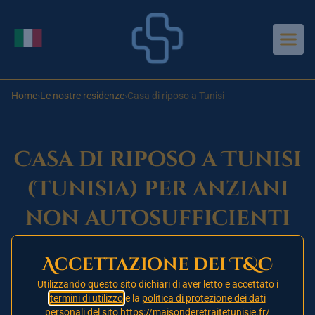
Aller au contenu principal
Cambia lingua
Home
›
Le nostre residenze
›
Casa di riposo a Tunisi
Casa di riposo a Tunisi
(Tunisia) per anziani
non autosufficienti
La
casa di riposo a Tunisi
è la nostra struttura
Accettazione dei T&C
medicalizzata di riferimento nel cuore della capitale
tunisina. Grazie al nostro
partner già attivo
, accogliamo
Utilizzando questo sito dichiari di aver letto e accettato i
anziani europei non autosufficienti in un contesto sicuro,
termini di utilizzo
e la
politica di protezione dei dati
personali
del sito https://maisonderetraitetunisie.fr/