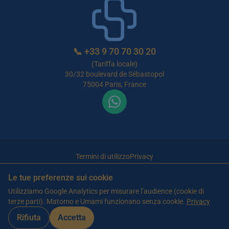
📞
+33 9 70 70 30 20
(Tariffa locale)
30/32 boulevard de Sébastopol
75004 Paris, France
Termini di utilizzo
Privacy
© 2026 Maison de Retraite Tunisie — Tutti i diritti riservati
Le tue preferenze sui cookie
Articolo scritto da Farès Bouslama, Presidente di SILVER RESORTS
—
Utilizziamo Google Analytics per misurare l’audience (cookie di
Aggiornato il
13 giugno 2026
terze parti). Matomo e Umami funzionano senza cookie.
Privacy
Rifiuta
Accetta
WhatsApp
Contattaci