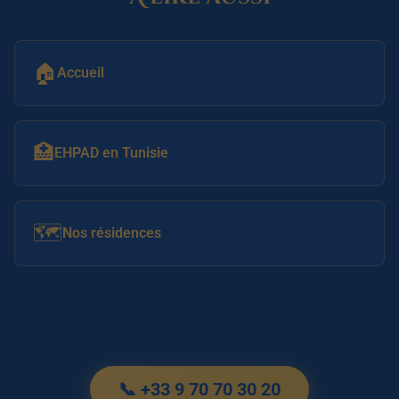
🏠
Accueil
🏥
EHPAD en Tunisie
🗺️
Nos résidences
📞 +33 9 70 70 30 20