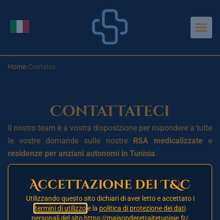
Aller au contenu principal
Cambia lingua
Home
›
Contatto
Contattateci
Il nostro team è a vostra disposizione per rispondere a tutte
le vostre domande sulle nostre
RSA medicalizzate
e
residenze per anziani autonomi in Tunisia
.
Accettazione dei T&C
Diversi modi per
Utilizzando questo sito dichiari di aver letto e accettato i
contattarci
termini di utilizzo
e la
politica di protezione dei dati
personali
del sito https://maisonderetraitetunisie.fr/