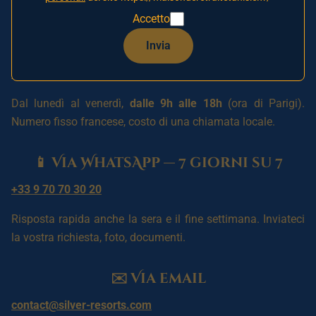
Accetto
📞 Per telefono — risposta
immediata
Invia
+33 9 70 70 30 20
Dal lunedì al venerdì,
dalle 9h alle 18h
(ora di Parigi).
Numero fisso francese, costo di una chiamata locale.
📱 Via WhatsApp — 7 giorni su 7
+33 9 70 70 30 20
Risposta rapida anche la sera e il fine settimana. Inviateci
la vostra richiesta, foto, documenti.
✉️ Via email
contact@silver-resorts.com