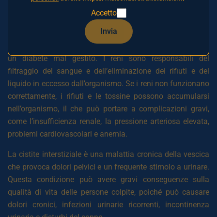
persone colpite.
Accetto
La malattia renale cronica è una malattia che si sviluppa
Invia
progressivamente nel corso di diversi anni. È generalmente
causata da un’ipertensione arteriosa non controllata o da
un diabete mal gestito. I reni sono responsabili del
filtraggio del sangue e dell’eliminazione dei rifiuti e del
liquido in eccesso dall’organismo. Se i reni non funzionano
correttamente, i rifiuti e le tossine possono accumularsi
nell’organismo, il che può portare a complicazioni gravi,
come l’insufficienza renale, la pressione arteriosa elevata,
problemi cardiovascolari e anemia.
La cistite interstiziale è una malattia cronica della vescica
che provoca dolori pelvici e un frequente stimolo a urinare.
Questa condizione può avere gravi conseguenze sulla
qualità di vita delle persone colpite, poiché può causare
dolori cronici, infezioni urinarie ricorrenti, incontinenza