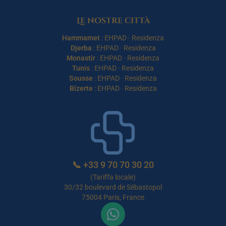
Le nostre città
Hammamet
:
EHPAD
·
Residenza
Djerba
:
EHPAD
·
Residenza
Monastir
:
EHPAD
·
Residenza
Tunis
:
EHPAD
·
Residenza
Sousse
:
EHPAD
·
Residenza
Bizerte
:
EHPAD
·
Residenza
📞
+33 9 70 70 30 20
(Tariffa locale)
30/32 boulevard de Sébastopol
75004 Paris, France