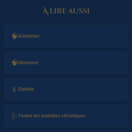
À lire aussi
🧠
Alzheimer
🧠
Démence
💉
Diabète
🩺
Toutes les maladies chroniques