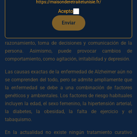
https://maisonderetraitetunisie.fr/
Acepto
La enfermedad de Alzheimer suele comenzar con
problemas de memoria a corto plazo, como el olvido de
Enviar
nombres y fechas importantes. Con el tiempo, la
enfermedad también afecta a las capacidades de
razonamiento, toma de decisiones y comunicación de la
persona. Asimismo, puede provocar cambios de
comportamiento, como agitación, irritabilidad y depresión.
Las causas exactas de la enfermedad de Alzheimer aún no
se comprenden del todo, pero se admite ampliamente que
la enfermedad se debe a una combinación de factores
genéticos y ambientales. Los factores de riesgo habituales
incluyen la edad, el sexo femenino, la hipertensión arterial,
la diabetes, la obesidad, la falta de ejercicio y el
tabaquismo.
En la actualidad no existe ningún tratamiento curativo