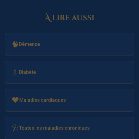
À lire aussi
🧠
Démence
💉
Diabète
❤️
Maladies cardiaques
🩺
Toutes les maladies chroniques