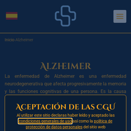
Aller au contenu principal
Cambiar idioma
Inicio
›
Alzheimer
Alzheimer
La enfermedad de Alzheimer es una enfermedad
neurodegenerativa que afecta progresivamente la memoria
y las funciones cognitivas de una persona. Es la causa
más frecuente de demencia en personas mayores y afecta
Aceptación de las CGU
a aproximadamente 50 millones de personas en todo el
mundo. La enfermedad lleva el nombre de Alois Alzheimer,
Al utilizar este sitio declaras haber leído y aceptado las
condiciones generales de uso
así como la
política de
un neuropatólogo alemán que identificó los primeros
protección de datos personales
del sitio web
casos de la enfermedad en 1906.