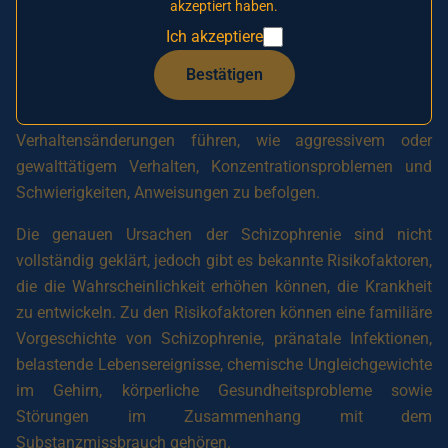
akzeptiert haben.
(Dinge hören, sehen oder wahrnehmen, die nicht real sind),
Ich akzeptiere
Wahnvorstellungen (falsche oder unlogische
Überzeugungen), Denk- und Sprachstörungen, sozialen und
Bestätigen
emotionalen Rückzug, Antriebslosigkeit sowie mangelnde
Selbstfürsorge umfassen. Die Symptome können auch zu
Verhaltensänderungen führen, wie aggressivem oder
gewalttätigem Verhalten, Konzentrationsproblemen und
Schwierigkeiten, Anweisungen zu befolgen.
Die genauen Ursachen der Schizophrenie sind nicht
vollständig geklärt, jedoch gibt es bekannte Risikofaktoren,
die die Wahrscheinlichkeit erhöhen können, die Krankheit
zu entwickeln. Zu den Risikofaktoren können eine familiäre
Vorgeschichte von Schizophrenie, pränatale Infektionen,
belastende Lebensereignisse, chemische Ungleichgewichte
im Gehirn, körperliche Gesundheitsprobleme sowie
Störungen im Zusammenhang mit dem
Substanzmissbrauch gehören.