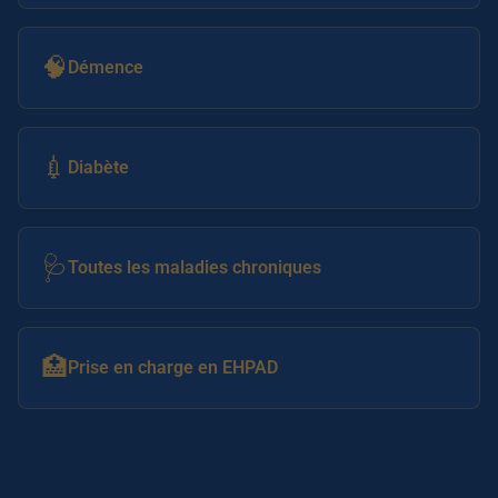
🧠
Démence
💉
Diabète
🩺
Toutes les maladies chroniques
🏥
Prise en charge en EHPAD