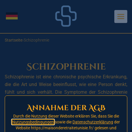
Aller au contenu principal
Sprache wechseln
Startseite
›
Schizophrenie
Schizophrenie
Schizophrenie ist eine chronische psychische Erkrankung,
die die Art und Weise beeinflusst, wie eine Person denkt,
fühlt und sich verhält. Die Symptome der Schizophrenie
können in Schwere und Häufigkeit variieren, aber sie
Annahme der AGB
können großes Leid verursachen und das tägliche Leben
der betroffenen Person beeinträchtigen.
Durch die Nutzung dieser Website erklären Sie, dass Sie die
Nutzungsbedingungen
sowie die
Datenschutzerklärung
der
Die Symptome der Schizophrenie können Halluzinationen
Website https://maisonderetraitetunisie.fr/ gelesen und