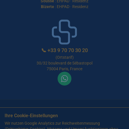
Sousse
:
EHPAD
·
Residenz
Bizerte
:
EHPAD
·
Residenz
📞
+33 9 70 70 30 20
(Ortstarif)
30/32 boulevard de Sébastopol
75004 Paris, France
Nutzungsbedingungen
Datenschutz
Ihre Cookie-Einstellungen
© 2026 Maison de Retraite Tunisie — Alle Rechte vorbehalten
Wir nutzen Google Analytics zur Reichweitenmessung
Artikel verfasst von Farès Bouslama, Präsident von SILVER RESORTS
—