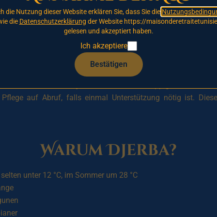
h die Nutzung dieser Website erklären Sie, dass Sie die
Nutzungsbedingu
ie die
Datenschutzerklärung
der Website https://maisonderetraitetunisie
ragen Sie sich noch heute
in unsere Vorrangliste ein, um sich eine
gelesen und akzeptiert haben.
us in
Tunis
.
Ich akzeptiere
Bestätigen
h an
selbstständige
Seniorinnen und Senioren, die eines der 
ten. Traditionelle djerbische Architektur, üppige Gärten un
flege auf Abruf, falls einmal Unterstützung nötig ist. Die
Warum Djerba?
r selten unter 12 °C, im Sommer um 28 °C
änge
agunen
ianer