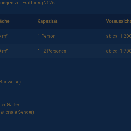
zungen
zur Eröffnung 2026:
läche
Kapazität
Voraussicht
8 m²
1 Person
ab ca. 1.20
0 m²
1–2 Personen
ab ca. 1.70
 Bauweise)
der Garten
ationale Sender)