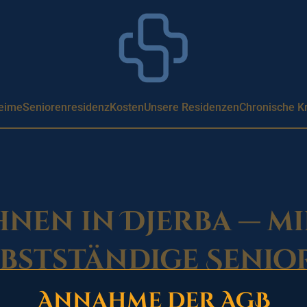
eime
Seniorenresidenz
Kosten
Unsere Residenzen
Chronische K
nen in Djerba — mi
lbstständige Senio
Annahme der AGB