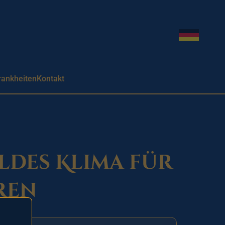
Sprache w
rankheiten
Kontakt
ldes Klima für
ren