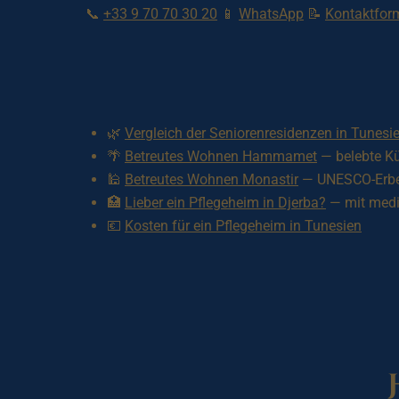
📞
+33 9 70 70 30 20
📱
WhatsApp
📝
Kontaktfor
🌿
Vergleich der Seniorenresidenzen in Tunesi
🌴
Betreutes Wohnen Hammamet
— belebte K
🕌
Betreutes Wohnen Monastir
— UNESCO-Erb
🏥
Lieber ein Pflegeheim in Djerba?
— mit medi
💶
Kosten für ein Pflegeheim in Tunesien