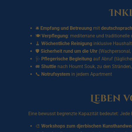
Ink
🛎️
Empfang und Betreuung
mit
deutschsprach
🍽️
Verpflegung
: mediterrane und traditionell
🧹
Wöchentliche Reinigung
inklusive Haushalts
🛡️
Sicherheit rund um die Uhr
(Wachpersonal,
🩺
Pflegerische Begleitung
auf Abruf (täglich
🚐
Shuttle
nach Houmt Souk, zu den Stränden,
📞
Notrufsystem
in jedem Apartment
Leben 
Eine bewusst begrenzte Kapazität bedeutet: Jede B
🎨
Workshops zum djerbischen Kunsthandwe