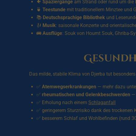
🐠
Spaziergänge
am Strand oder rund um die
🍵
Teestunde
mit traditionellem Minztee und 
📚
Deutschsprachige Bibliothek
und Leserund
🎻
Musik
: saisonale Konzerte und orientalisc
🚌
Ausflüge
: Souk von Houmt Souk, Ghriba-Syna
Gesundhe
Das milde, stabile Klima von Djerba tut besonders 
✅
Atemwegserkrankungen
— mehr dazu unt
✅
rheumatischen und Gelenkbeschwerden
— 
✅ Erholung nach einem
Schlaganfall
✅ geringerem Sturzrisiko dank des trockenen 
✅ besserem Schlaf und Wohlbefinden (rund 3