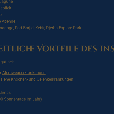
 Lagune
Gebäck
e
he Abende
goge, Fort Borj el Kebir, Djerba Explore Park
itliche Vorteile des In
gut bei:
er
Atemwegserkrankungen
siehe
Knochen- und Gelenkerkrankungen
Klimas
00 Sonnentage im Jahr)