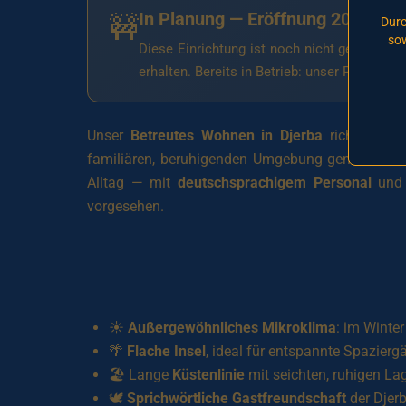
In Planung — Eröffnung 2026
🚧
Durc
sow
Diese Einrichtung ist noch nicht geöffnet.
T
erhalten. Bereits in Betrieb: unser Partnerha
Unser
Betreutes Wohnen in Djerba
richtet sic
familiären, beruhigenden Umgebung genießen möch
Alltag — mit
deutschsprachigem Personal
und P
vorgesehen.
☀️
Außergewöhnliches Mikroklima
: im Winte
🌴
Flache Insel
, ideal für entspannte Spazierg
🏖️ Lange
Küstenlinie
mit seichten, ruhigen L
🕊️
Sprichwörtliche Gastfreundschaft
der Djerb