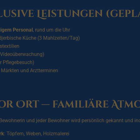
lusive Leistungen (gepl
igem Personal
, rund um die Uhr
e djerbische Küche (3 Mahlzeiten/Tag)
textilien
 Videoüberwachung)
er Pflegebesuch)
 Märkten und Arztterminen
vor Ort — familiäre Atm
ewohnerin und jeder Bewohner wird persönlich gekannt und indiv
rk
: Töpfern, Weben, Holzmalerei