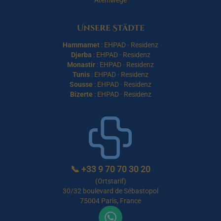
Atemwege
Unsere Städte
Hammamet
:
EHPAD
·
Residenz
Djerba
:
EHPAD
·
Residenz
Monastir
:
EHPAD
·
Residenz
Tunis
:
EHPAD
·
Residenz
Sousse
:
EHPAD
·
Residenz
Bizerte
:
EHPAD
·
Residenz
📞
+33 9 70 70 30 20
(Ortstarif)
30/32 boulevard de Sébastopol
75004 Paris, France