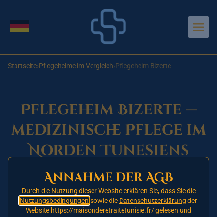
Aller au contenu principal
Sprache wechseln
Startseite
›
Pflegeheime im Vergleich
›
Pflegeheim Bizerte
Pflegeheim Bizerte —
medizinische Pflege im
Norden Tunesiens
Annahme der AGB
In Planung — Eröffnung 2026
🚧
Durch die Nutzung dieser Website erklären Sie, dass Sie die
Nutzungsbedingungen
sowie die
Datenschutzerklärung
der
Diese Einrichtung hat noch nicht eröffnet.
Tragen
Website https://maisonderetraitetunisie.fr/ gelesen und