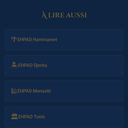
À lire aussi
🌴
EHPAD Hammamet
🏝️
EHPAD Djerba
🕌
EHPAD Monastir
🏛️
EHPAD Tunis