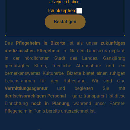
Sie sich noch heute
in unsere prioritäre Warteliste
akzeptiert haben.
ein, um Ihren Platz zu reservieren und von einem
Ich akzeptiere
Vorzugspreis zu profitieren. Bereits verfügbar:
Bestätigen
unser
Partner-Pflegeheim in Tunis
.
Das
Pflegeheim in Bizerte
ist als unser
zukünftiges
medizinisches Pflegeheim
im Norden Tunesiens geplant,
in der nördlichsten Stadt des Landes. Ganzjährig
gemäßigtes Klima, friedliche Atmosphäre und ein
bemerkenswertes Kulturerbe: Bizerte bietet einen ruhigen
Lebensrahmen für den Ruhestand. Wir sind eine
Vermittlungsagentur
und begleiten Sie mit
deutschsprachigem Personal
— ganz transparent ist diese
Einrichtung
noch in Planung
, während unser Partner-
Pflegeheim in
Tunis
bereits unterzeichnet ist.