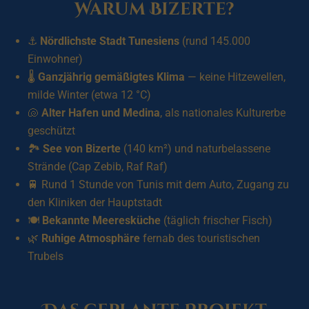
Warum Bizerte?
⚓
Nördlichste Stadt Tunesiens
(rund 145.000
Einwohner)
🌡️
Ganzjährig gemäßigtes Klima
— keine Hitzewellen,
milde Winter (etwa 12 °C)
🐚
Alter Hafen und Medina
, als nationales Kulturerbe
geschützt
🏞️
See von Bizerte
(140 km²) und naturbelassene
Strände (Cap Zebib, Raf Raf)
🚆 Rund 1 Stunde von Tunis mit dem Auto, Zugang zu
den Kliniken der Hauptstadt
🍽️
Bekannte Meeresküche
(täglich frischer Fisch)
🌿
Ruhige Atmosphäre
fernab des touristischen
Trubels