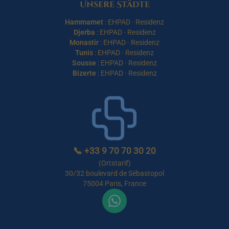
Unsere Städte
Hammamet
:
EHPAD
·
Residenz
Djerba
:
EHPAD
·
Residenz
Monastir
:
EHPAD
·
Residenz
Tunis
:
EHPAD
·
Residenz
Sousse
:
EHPAD
·
Residenz
Bizerte
:
EHPAD
·
Residenz
📞
+33 9 70 70 30 20
(Ortstarif)
30/32 boulevard de Sébastopol
75004 Paris, France