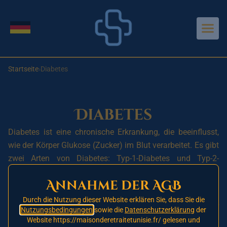
Aller au contenu principal
Sprache wechseln
Startseite
›
Diabetes
Diabetes
Diabetes ist eine chronische Erkrankung, die beeinflusst,
wie der Körper Glukose (Zucker) im Blut verarbeitet. Es gibt
zwei Arten von Diabetes: Typ-1-Diabetes und Typ-2-
Diabetes.
Annahme der AGB
Typ-1-Diabetes wird durch eine Autoimmunreaktion
Durch die Nutzung dieser Website erklären Sie, dass Sie die
verursacht, bei der das Immunsystem die Betazellen in der
Nutzungsbedingungen
sowie die
Datenschutzerklärung
der
Bauchspeicheldrüse, die Insulin produzieren, angreift und
Website https://maisonderetraitetunisie.fr/ gelesen und