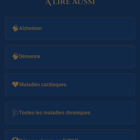
À lire aussi
🧠
Alzheimer
🧠
Démence
❤️
Maladies cardiaques
🩺
Toutes les maladies chroniques