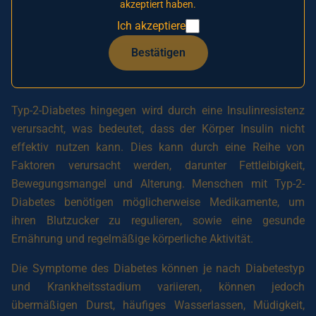
akzeptiert haben.
zerstört. Insulin ist ein Hormon, das notwendig ist, um
Ich akzeptiere
Glukose aus dem Blut in die Zellen zu transportieren, damit
diese es als Energiequelle nutzen können. Menschen mit
Bestätigen
Typ-1-Diabetes benötigen daher Insulininjektionen, um
ihren Blutzucker zu regulieren.
Typ-2-Diabetes hingegen wird durch eine Insulinresistenz
verursacht, was bedeutet, dass der Körper Insulin nicht
effektiv nutzen kann. Dies kann durch eine Reihe von
Faktoren verursacht werden, darunter Fettleibigkeit,
Bewegungsmangel und Alterung. Menschen mit Typ-2-
Diabetes benötigen möglicherweise Medikamente, um
ihren Blutzucker zu regulieren, sowie eine gesunde
Ernährung und regelmäßige körperliche Aktivität.
Die Symptome des Diabetes können je nach Diabetestyp
und Krankheitsstadium variieren, können jedoch
übermäßigen Durst, häufiges Wasserlassen, Müdigkeit,