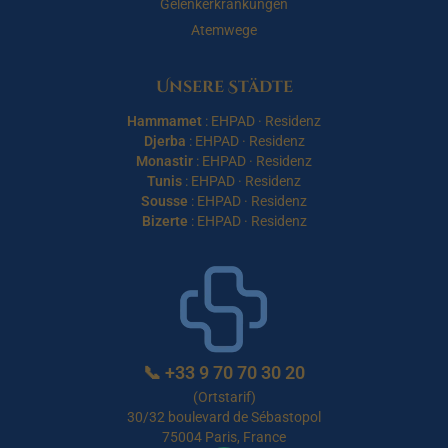
Gelenkerkrankungen
Atemwege
Unsere Städte
Hammamet
:
EHPAD
·
Residenz
Djerba
:
EHPAD
·
Residenz
Monastir
:
EHPAD
·
Residenz
Tunis
:
EHPAD
·
Residenz
Sousse
:
EHPAD
·
Residenz
Bizerte
:
EHPAD
·
Residenz
📞
+33 9 70 70 30 20
(Ortstarif)
30/32 boulevard de Sébastopol
75004 Paris, France