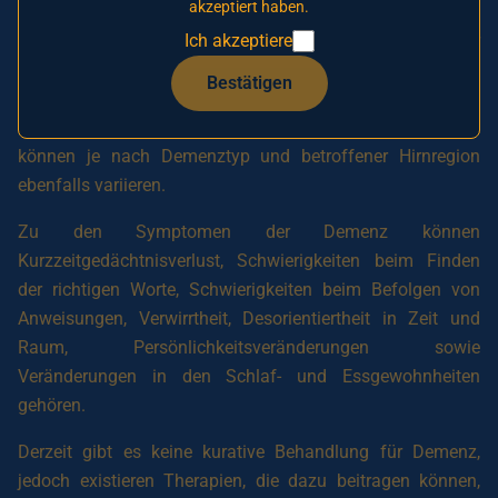
akzeptiert haben.
Demenz wird häufig mit der Alzheimer-Krankheit in
Ich akzeptiere
Verbindung gebracht, die die häufigste Ursache für
Demenz bei älteren Menschen ist. Weitere Demenzformen
Bestätigen
umfassen vaskuläre Demenz, Lewy-Körper-Demenz und
frontotemporale Demenz. Die Symptome der Demenz
können je nach Demenztyp und betroffener Hirnregion
ebenfalls variieren.
Zu den Symptomen der Demenz können
Kurzzeitgedächtnisverlust, Schwierigkeiten beim Finden
der richtigen Worte, Schwierigkeiten beim Befolgen von
Anweisungen, Verwirrtheit, Desorientiertheit in Zeit und
Raum, Persönlichkeitsveränderungen sowie
Veränderungen in den Schlaf- und Essgewohnheiten
gehören.
Derzeit gibt es keine kurative Behandlung für Demenz,
jedoch existieren Therapien, die dazu beitragen können,