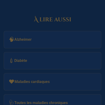
À lire aussi
🧠
Alzheimer
💉
Diabète
❤️
Maladies cardiaques
🩺
Toutes les maladies chroniques