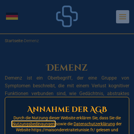
Aller au contenu principal
Sprache wechseln
Startseite
›
Demenz
Demenz
Demenz ist ein Oberbegriff, der eine Gruppe von
Symptomen beschreibt, die mit einem Verlust kognitiver
Funktionen verbunden sind, wie Gedächtnis, abstraktes
Denken, Problemlösungsfähigkeit und
Annahme der AGB
Kommunikationsfähigkeit. Die Ursachen von Demenz
können variieren, sind jedoch in der Regel mit einer
Durch die Nutzung dieser Website erklären Sie, dass Sie die
Nutzungsbedingungen
sowie die
Datenschutzerklärung
der
Erkrankung oder einer Hirnläsion verbunden.
Website https://maisonderetraitetunisie.fr/ gelesen und