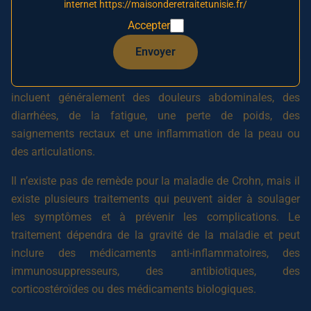
internet https://maisonderetraitetunisie.fr/
La cause exacte de la maladie de Crohn est inconnue, mais
Accepter
il est probable qu’elle soit due à une combinaison de
facteurs génétiques, environnementaux et
Envoyer
immunologiques. Les symptômes peuvent varier
considérablement d’une personne à l’autre, mais ils
incluent généralement des douleurs abdominales, des
diarrhées, de la fatigue, une perte de poids, des
saignements rectaux et une inflammation de la peau ou
des articulations.
Il n’existe pas de remède pour la maladie de Crohn, mais il
existe plusieurs traitements qui peuvent aider à soulager
les symptômes et à prévenir les complications. Le
traitement dépendra de la gravité de la maladie et peut
inclure des médicaments anti-inflammatoires, des
immunosuppresseurs, des antibiotiques, des
corticostéroïdes ou des médicaments biologiques.