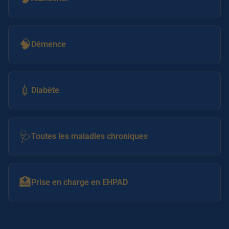
🧠
Démence
💉
Diabète
🩺
Toutes les maladies chroniques
🏥
Prise en charge en EHPAD