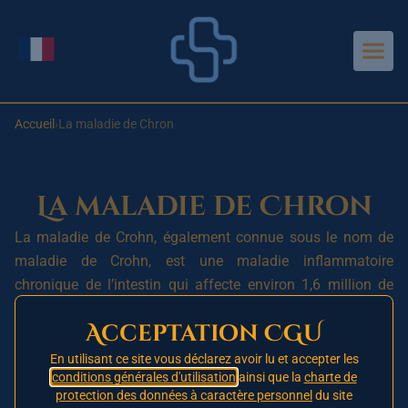
Aller au contenu principal
Changer de langue
Accueil
›
La maladie de Chron
La maladie de Chron
La maladie de Crohn, également connue sous le nom de
maladie de Crohn, est une maladie inflammatoire
chronique de l’intestin qui affecte environ 1,6 million de
personnes aux États-Unis. Elle peut toucher n’importe
Acceptation CGU
quelle partie du tube digestif, depuis la bouche jusqu’à
l’anus, mais elle est le plus souvent localisée dans l’intestin
En utilisant ce site vous déclarez avoir lu et accepter les
conditions générales d'utilisation
ainsi que la
charte de
grêle et/ou le côlon.
protection des données à caractère personnel
du site