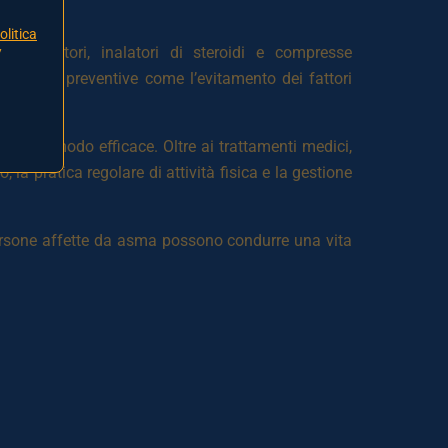
olitica
dilatatori, inalatori di steroidi e compresse
/
e misure preventive come l’evitamento dei fattori
one in modo efficace. Oltre ai trattamenti medici,
 la pratica regolare di attività fisica e la gestione
persone affette da asma possono condurre una vita