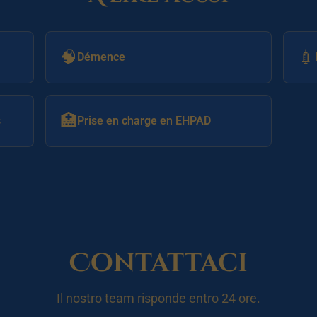
🧠
💉
Démence
🏥
s
Prise en charge en EHPAD
Contattaci
Il nostro team risponde entro 24 ore.