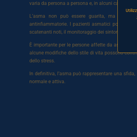
varia da persona a persona e, in alcuni casi, l’asm
Utiliz
L’asma non può essere guarita, ma può essere
antinfiammatorie. I pazienti asmatici possono in
scatenanti noti, il monitoraggio dei sintomi e l’a
È importante per le persone affette da asma colla
alcune modifiche dello stile di vita possono contrib
dello stress.
In definitiva, l’asma può rappresentare una sfid
normale e attiva.