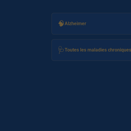
🧠
Alzheimer
🩺
Toutes les maladies chronique