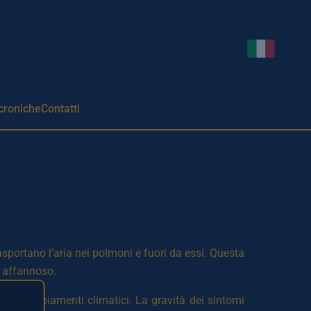
Cambia li
croniche
Contatti
sportano l’aria nei polmoni e fuori da essi. Questa
ro affannoso.
orie e cambiamenti climatici. La gravità dei sintomi