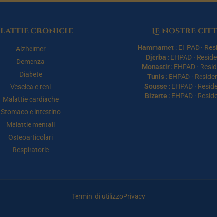
lattie croniche
Le nostre citt
Hammamet
:
EHPAD
·
Res
Alzheimer
Djerba
:
EHPAD
·
Resid
Demenza
Monastir
:
EHPAD
·
Resi
Diabete
Tunis
:
EHPAD
·
Reside
Sousse
:
EHPAD
·
Resid
Vescica e reni
Bizerte
:
EHPAD
·
Resid
Malattie cardiache
Stomaco e intestino
Malattie mentali
Osteoarticolari
Respiratorie
Termini di utilizzo
Privacy
© 2026 Maison de Retraite Tunisie — Tutti i diritti riservati