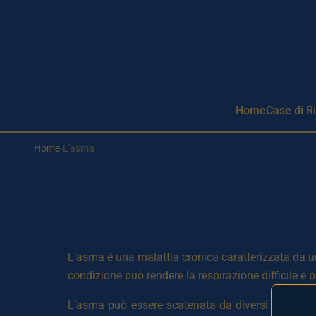
Aller au contenu principal
Home
Case di R
Home
›
L'asma
L’asma è una malattia cronica caratterizzata da un
condizione può rendere la respirazione difficile e p
L’asma può essere scatenata da diversi fattori, tra