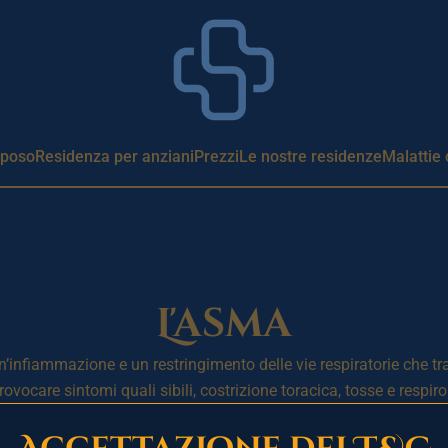
iposo
Residenza per anziani
Prezzi
Le nostre residenze
Malattie 
L'asma
’infiammazione e un restringimento delle vie respiratorie che tra
rovocare sintomi quali sibili, costrizione toracica, tosse e respi
 cui allergie, attività fisica, stress emotivo, infezioni respirat