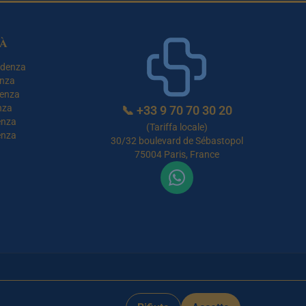
à
idenza
enza
denza
nza
📞
+33 9 70 70 30 20
enza
(Tariffa locale)
enza
30/32 boulevard de Sébastopol
75004 Paris, France