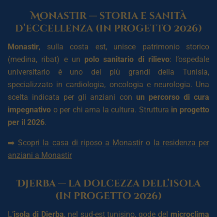
Monastir — storia e sanità
d’eccellenza (in progetto 2026)
Monastir
, sulla costa est, unisce patrimonio storico
(medina, ribat) e un
polo sanitario di rilievo
: l’ospedale
universitario è uno dei più grandi della Tunisia,
specializzato in cardiologia, oncologia e neurologia. Una
scelta indicata per gli anziani con
un percorso di cura
impegnativo
o per chi ama la cultura. Struttura
in progetto
per il 2026
.
➡️
Scopri la casa di riposo a Monastir
o
la residenza per
anziani a Monastir
Djerba — la dolcezza dell’isola
(in progetto 2026)
L’
isola di Djerba
, nel sud-est tunisino, gode del
microclima