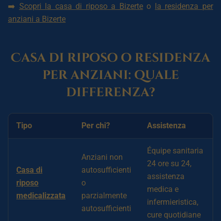
➡️
Scopri la casa di riposo a Bizerte
o
la residenza per
anziani a Bizerte
Casa di riposo o residenza
per anziani: quale
differenza?
Tipo
Per chi?
Assistenza
Équipe sanitaria
Anziani non
24 ore su 24,
Casa di
autosufficienti
assistenza
riposo
o
medica e
medicalizzata
parzialmente
infermieristica,
autosufficienti
cure quotidiane