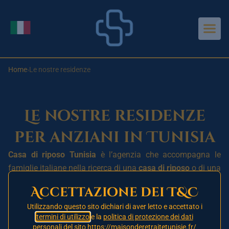
Aller au contenu principal
Cambia lingua
Home
›
Le nostre residenze
Le nostre residenze
per anziani in Tunisia
Casa di riposo Tunisia
è l’agenzia che accompagna le
famiglie italiane nella ricerca di una
casa di riposo
o di una
residenza per anziani
in
Tunisia
, a pochi passi dall’Italia.
Accettazione dei T&C
Oggi lavoriamo con
un partner già operativo a Tunisi
, la
Utilizzando questo sito dichiari di aver letto e accettato i
capitale. Le altre cinque città —
Hammamet
,
Sousse
,
termini di utilizzo
e la
politica di protezione dei dati
personali
del sito https://maisonderetraitetunisie.fr/