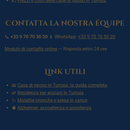
💶
Prezzi e costi delle case di riposo in Tunisia
Contatta la nostra équipe
📞
+33 9 70 70 30 20
📱 WhatsApp:
+33 9 70 70 30 20
Modulo di contatto online
— Risposta entro 24 ore
Link utili
📖
Casa di riposo in Tunisia: la guida completa
🌿
Residenza per anziani in Tunisia
🩺
Malattie croniche e presa in carico
🧠
Alzheimer: accoglienza e assistenza