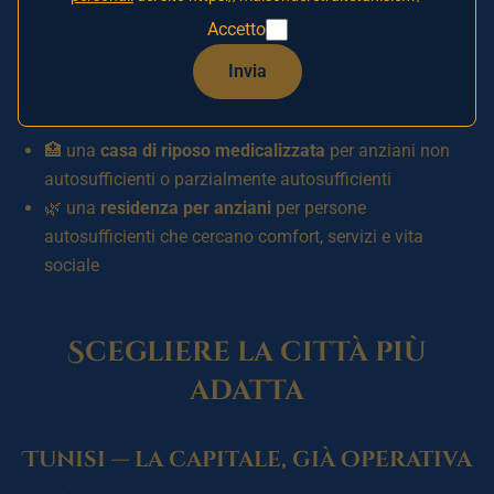
Monastir
,
Djerba
e
Bizerte
— sono
in progetto per il 2026
e
Accetto
non sono ancora aperte. Preferiamo dirvelo con chiarezza:
vi proponiamo solo ciò che è realmente disponibile.
Invia
Su ogni città trovate due tipi di soluzione:
🏥 una
casa di riposo medicalizzata
per anziani non
autosufficienti o parzialmente autosufficienti
🌿 una
residenza per anziani
per persone
autosufficienti che cercano comfort, servizi e vita
sociale
Scegliere la città più
adatta
Tunisi — la capitale, già operativa