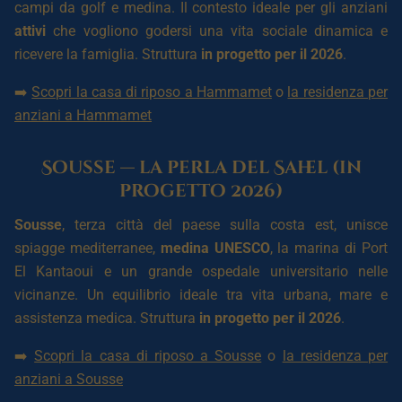
campi da golf e medina. Il contesto ideale per gli anziani
attivi
che vogliono godersi una vita sociale dinamica e
ricevere la famiglia. Struttura
in progetto per il 2026
.
➡️
Scopri la casa di riposo a Hammamet
o
la residenza per
anziani a Hammamet
Sousse — la perla del Sahel (in
progetto 2026)
Sousse
, terza città del paese sulla costa est, unisce
spiagge mediterranee,
medina UNESCO
, la marina di Port
El Kantaoui e un grande ospedale universitario nelle
vicinanze. Un equilibrio ideale tra vita urbana, mare e
assistenza medica. Struttura
in progetto per il 2026
.
➡️
Scopri la casa di riposo a Sousse
o
la residenza per
anziani a Sousse