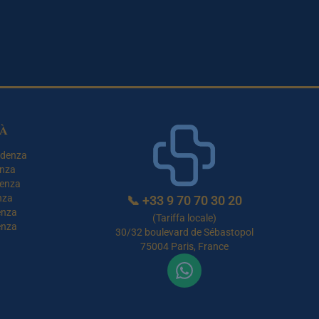
à
idenza
enza
denza
nza
📞
+33 9 70 70 30 20
enza
(Tariffa locale)
enza
30/32 boulevard de Sébastopol
75004 Paris, France