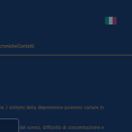
Cambia li
croniche
Contatti
. I sintomi della depressione possono variare in
 disturbi del sonno, difficoltà di concentrazione e