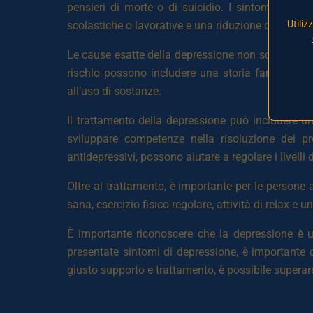
pensieri di morte o di suicidio. I sintomi poss
Utiliz
scolastiche o lavorative e una riduzione della mot
Le cause esatte della depressione non sono chiare,
rischio possono includere una storia familiare di d
all’uso di sostanze.
Il trattamento della depressione può includere u
sviluppare competenze nella risoluzione dei pr
antidepressivi, possono aiutare a regolare i livelli
Oltre al trattamento, è importante per le persone
sana, esercizio fisico regolare, attività di relax e
È importante riconoscere che la depressione è u
presentate sintomi di depressione, è importante 
giusto supporto e trattamento, è possibile supera