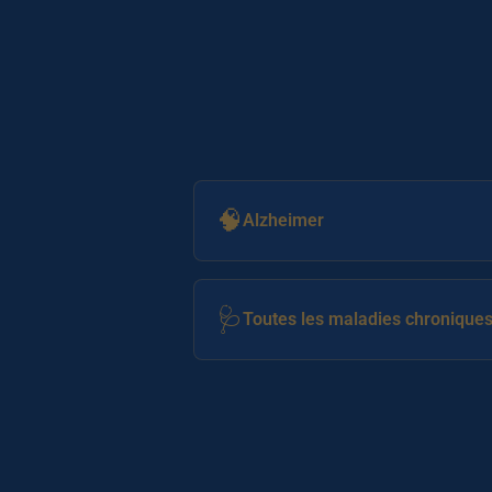
🧠
Alzheimer
🩺
Toutes les maladies chronique