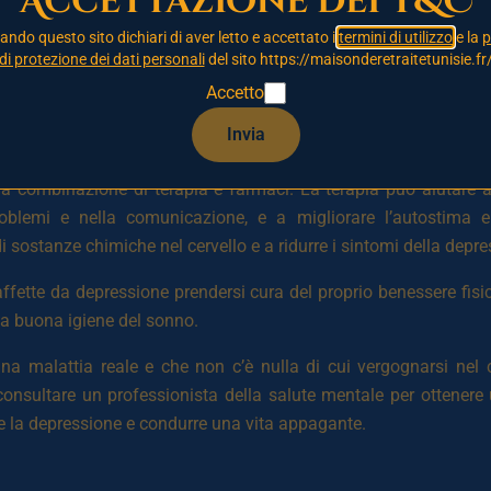
Accettazione dei T&C
ono anche portare a cambiamenti comportamentali, come l’isol
zando questo sito dichiari di aver letto e accettato i
termini di utilizzo
e la
p
ivazione.
di protezione dei dati personali
del sito https://maisonderetraitetunisie.fr
 ma esistono fattori di rischio comuni che possono aumentare le 
Accetto
epressione, eventi stressanti della vita, squilibri chimici nel c
Invia
na combinazione di terapia e farmaci. La terapia può aiutare a 
oblemi e nella comunicazione, e a migliorare l’autostima e l
 di sostanze chimiche nel cervello e a ridurre i sintomi della depr
 affette da depressione prendersi cura del proprio benessere fis
 una buona igiene del sonno.
na malattia reale e che non c’è nulla di cui vergognarsi nel
consultare un professionista della salute mentale per ottenere 
re la depressione e condurre una vita appagante.