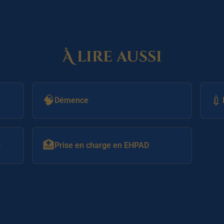
À lire aussi
🧠
💉
Démence
🏥
s
Prise en charge en EHPAD