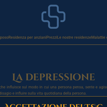
iposo
Residenza per anziani
Prezzi
Le nostre residenze
Malattie 
La depressione
e influisce sul modo in cui una persona pensa, sente e agisce
agio e influire sulla vita quotidiana della persona.
tezza persistente, perdita di interesse e piacere, affaticamento,