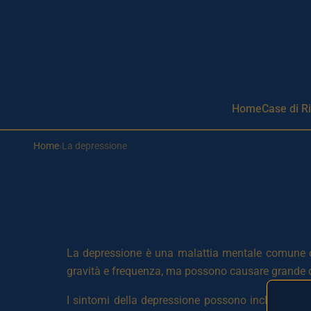
Aller au contenu principal
Home
Case di R
Home
›
La depressione
La depressione è una malattia mentale comune ch
gravità e frequenza, ma possono causare grande dis
I sintomi della depressione possono includere tris