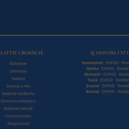
lattie croniche
Le nostre citt
Hammamet
:
EHPAD
·
Res
Alzheimer
Djerba
:
EHPAD
·
Resid
Demenza
Monastir
:
EHPAD
·
Resi
Diabete
Tunis
:
EHPAD
·
Reside
Sousse
:
EHPAD
·
Resid
Vescica e reni
Bizerte
:
EHPAD
·
Resid
Malattie cardiache
Stomaco e intestino
Malattie mentali
Osteoarticolari
Respiratorie