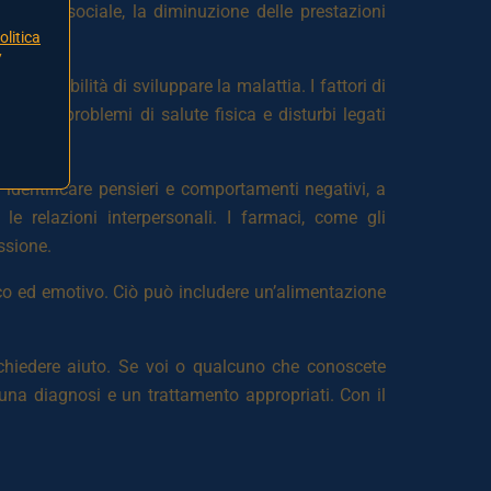
amento sociale, la diminuzione delle prestazioni
olitica
/
probabilità di sviluppare la malattia. I fattori di
ervello, problemi di salute fisica e disturbi legati
identificare pensieri e comportamenti negativi, a
e relazioni interpersonali. I farmaci, come gli
essione.
ico ed emotivo. Ciò può includere un’alimentazione
 chiedere aiuto. Se voi o qualcuno che conoscete
una diagnosi e un trattamento appropriati. Con il