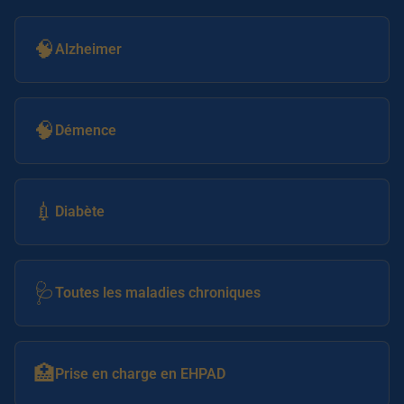
🧠
Alzheimer
🧠
Démence
💉
Diabète
🩺
Toutes les maladies chroniques
🏥
Prise en charge en EHPAD