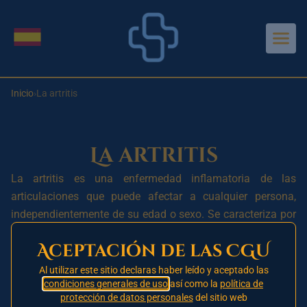
Aller au contenu principal
Cambiar idioma
Inicio
›
La artritis
La artritis
La artritis es una enfermedad inflamatoria de las
articulaciones que puede afectar a cualquier persona,
independientemente de su edad o sexo. Se caracteriza por
dolor, rigidez e hinchazón de las articulaciones, que
Aceptación de las CGU
pueden provocar una disminución de la movilidad y la
función articular.
Al utilizar este sitio declaras haber leído y aceptado las
condiciones generales de uso
así como la
política de
Existen numerosos tipos de artritis, pero las dos formas
protección de datos personales
del sitio web