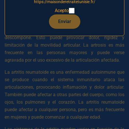
https://maisonderetraitetunisie.fr/
más frecuentes son la artrosis y la artritis reumatoide.
Acepto
La artrosis es una enfermedad degenerativa que se
Enviar
produce cuando el cartílago que recubre los extremos de
los huesos en las articulaciones se desgasta y se
descompone. Esto puede provocar dolor, rigidez y
limitación de la movilidad articular. La artrosis es más
frecuente en las personas mayores y puede verse
agravada por el uso excesivo de la articulación afectada.
La artritis reumatoide es una enfermedad autoinmune que
se produce cuando el sistema inmunitario ataca las
articulaciones, provocando inflamación y dolor articular.
También puede afectar a otras partes del cuerpo, como los
ojos, los pulmones y el corazón. La artritis reumatoide
puede afectar a cualquier persona, pero es más frecuente
en mujeres y puede comenzar a cualquier edad.